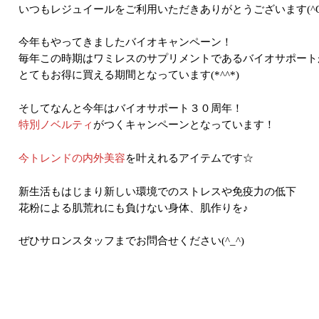
いつもレジュイールをご利用いただきありがとうございます(^O
今年もやってきましたバイオキャンペーン！
毎年この時期はワミレスのサプリメントであるバイオサポート
とてもお得に買える期間となっています(*^^*)
そしてなんと今年はバイオサポート３０周年！
特別ノベルティ
がつくキャンペーンとなっています！
今トレンドの内外美容
を叶えれるアイテムです☆
新生活もはじまり新しい環境でのストレスや免疫力の低下
花粉による肌荒れにも負けない身体、肌作りを♪
ぜひサロンスタッフまでお問合せください(^_^)